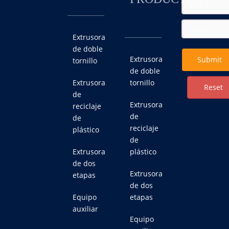
Extrusora
de doble
Extrusora
Submit
tornillo
de doble
Extrusora
tornillo
Reset
de
Extrusora
reciclaje
de
de
reciclaje
plástico
de
Extrusora
plástico
de dos
Extrusora
etapas
de dos
Equipo
etapas
auxiliar
Equipo