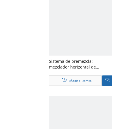
Sistema de premezcla:
mezclador horizontal de
material de polvo de pellets de
plástico industrial
Añadir al carrito