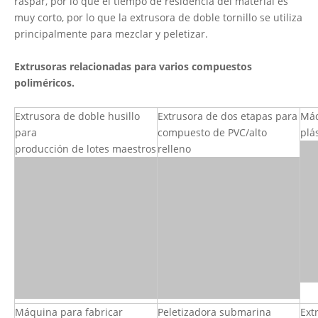
raspar, por lo que el tiempo de residencia del material es
muy corto, por lo que la extrusora de doble tornillo se utiliza
principalmente para mezclar y peletizar.
Extrusoras relacionadas para varios compuestos
poliméricos.
Extrusora de doble husillo
Extrusora de dos etapas para
Máq
para
compuesto de PVC/alto
plá
producción de lotes maestros
relleno
Máquina para fabricar
Peletizadora submarina
Ext