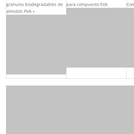
gránulos biodegradables de
para compuesto EVA
Com
almidón PVA +