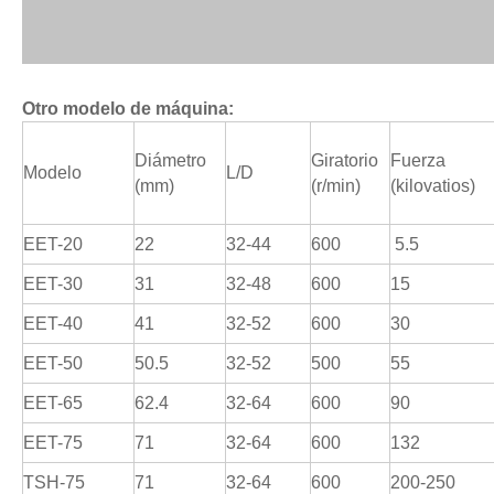
Otro modelo de máquina:
Diámetro
Giratorio
Fuerza
Modelo
L/D
(mm)
(r/min)
(kilovatios)
EET-20
22
32-44
600
5.5
EET-30
31
32-48
600
15
EET-40
41
32-52
600
30
EET-50
50.5
32-52
500
55
EET-65
62.4
32-64
600
90
EET-75
71
32-64
600
132
TSH-75
71
32-64
600
200-250