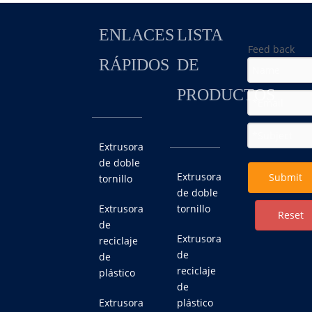
ENLACES
LISTA
Feed back
RÁPIDOS
DE
PRODUCTOS
Extrusora
de doble
Extrusora
Submit
tornillo
de doble
Extrusora
tornillo
Reset
de
Extrusora
reciclaje
de
de
reciclaje
plástico
de
Extrusora
plástico