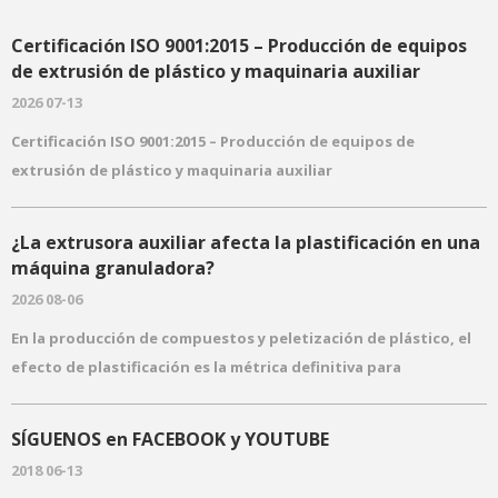
Certificación ISO 9001:2015 – Producción de equipos
de extrusión de plástico y maquinaria auxiliar
2026 07-13
Modificación PC/ABS Ingeniero de plástico Compuesto Tornillo gemelo Tornillo
Certificación ISO 9001:2015 – Producción de equipos de
extrusión de plástico y maquinaria auxiliar
Ver información detallada
¿La extrusora auxiliar afecta la plastificación en una
máquina granuladora?
2026 08-06
En la producción de compuestos y peletización de plástico, el
efecto de plastificación es la métrica definitiva para
determinar la calidad de los gránulos. Un dicho común en la
fábrica es: 'La plastificación depende completamente de la
SÍGUENOS en FACEBOOK y YOUTUBE
extrusora principal; no tiene nada que ver con la máquina
2018 06-13
auxiliar'. Si bien esta afirmación es teóricamente precisa, los