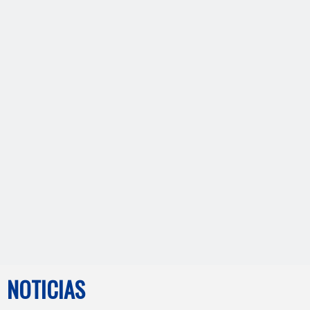
Extrusora de proceso de fabricación de PE + Caco3 Masterbatch
Ver información detallada
NOTICIAS