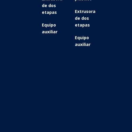
de dos
Extrusora
etapas
de dos
Equipo
etapas
auxiliar
Equipo
auxiliar
Extrusora de doble husillo para máquina peletizadora de reciclaje de botellas de PET
Ver información detallada