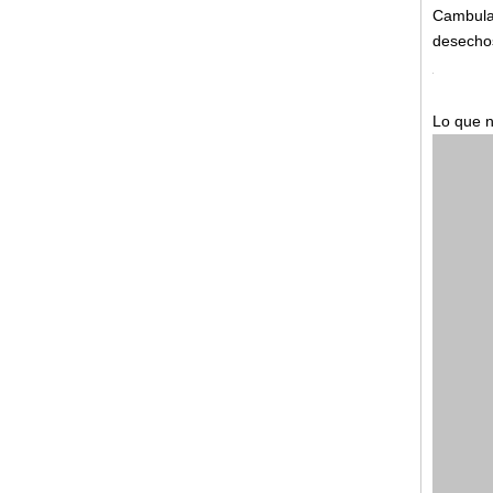
Cambulad
desecho
Lo que n