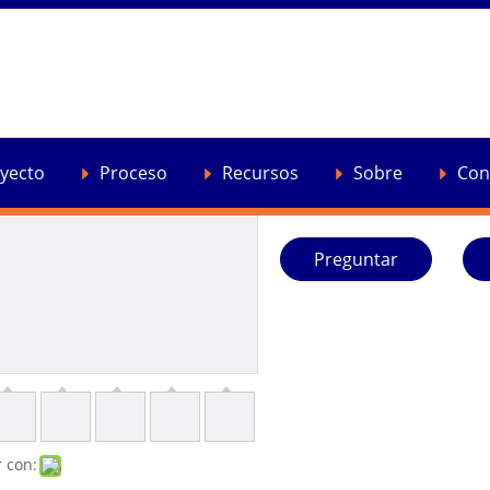
Gránulos de reciclaje 
fabrican una máquina
Diseñado específicamente pa
yecto
Proceso
Recursos
Sobre
Con
Cantidad:
Preguntar
 con: