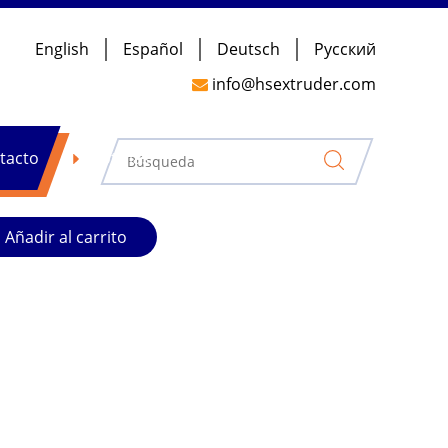
English
Español
Deutsch
Pусский
de películas PP/PE de forma rentable que
info@hsextruder.com

 extrusora
ra la granulación de reciclaje
tacto
Noticias
Añadir al carrito