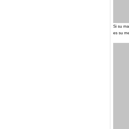
Si su ma
es su me