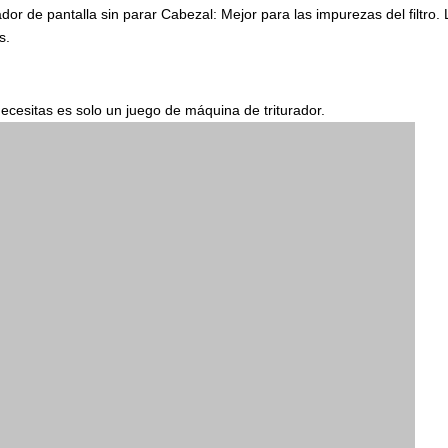
or de pantalla sin parar Cabezal: Mejor para las impurezas del filtro. 
s.
ecesitas es solo un juego de máquina de triturador.