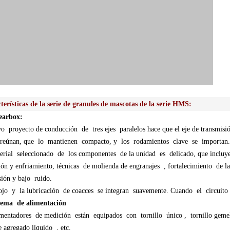
terísticas de la serie de granules de mascotas de la serie HMS:
earbox:
o proyecto de conducción de tres ejes paralelos hace que el eje de transmisión
e reúnan, que lo mantienen compacto, y los rodamientos clave se importan.
rial seleccionado de los componentes de la unidad es delicado, que incluy
ón y enfriamiento, técnicas de molienda de engranajes , fortalecimiento de l
isión y bajo ruido.
jo y la lubricación de coacces se integran suavemente. Cuando el circuito
stema de alimentación
mentadores de medición están equipados con tornillo único , tornillo gemelo,
e agregado líquido , etc.