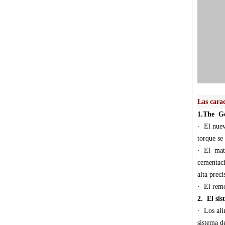
Las carac
1.The G
· El nuev
torque s
· El mate
cementaci
alta prec
· El remo
2. El si
· Los ali
sistema d