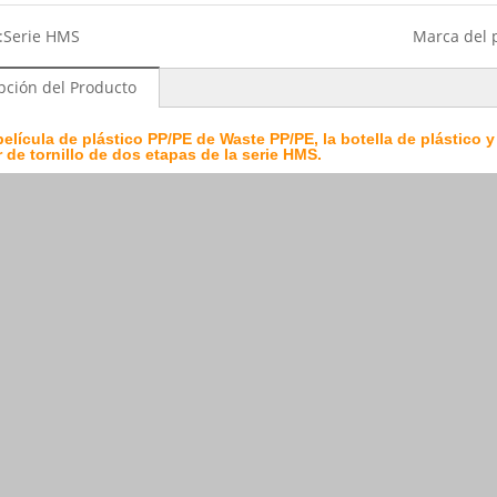
:
Serie HMS
Marca del 
pción del Producto
película de plástico PP/PE de Waste PP/PE, la botella de plástico
 de tornillo de dos etapas de la serie HMS.