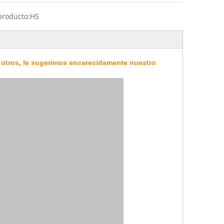
producto:
HS
 y otros, le sugerimos encarecidamente nuestro