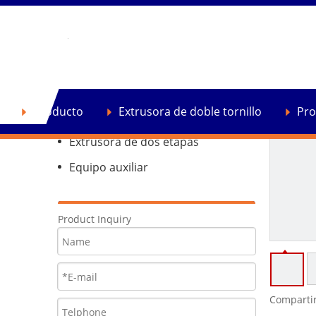
Producto
Extrusora de doble tornillo
Producto
Extrusora de doble tornillo
Pro
Extrusora de reciclaje de plástico
Extrusora de dos etapas
Equipo auxiliar
Product Inquiry
Compartir