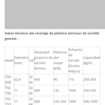
Datos técnicos
del
reciclaje de plástico extrusor de tornillo
gemelo
:
Esfuerzo
Velocidad
Potencia
de
Diámetro
giratoria de
del
Capacidad
Modo
L/D
torsión
(mm)
tornillo
motor
(kg/h)
(Nuevo
(R/min)
(KW)
Méjico)
TSE-
32-
62.4
600
90
716
250-300
65B
64
TSE-
32-
71
600
132
1050
350-550
75B
64
TSE-
32-
71
600
220-250
1990
500-1000
75D
64