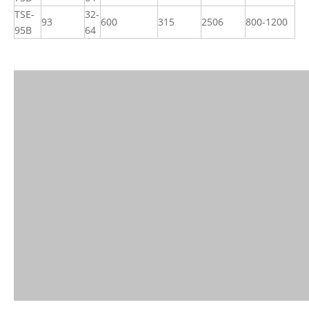
TSE-
32-
93
600
315
2506
800-1200
95B
64