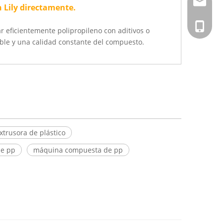
info@hs
 Lily directamente.
+ 86-02
r eficientemente polipropileno con aditivos o
able y una calidad constante del compuesto.
xtrusora de plástico
de pp
máquina compuesta de pp