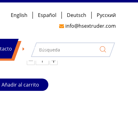
English
Español
Deutsch
Pусский
s de doble tornillo de fibra de vidrio y
info@hsextruder.com

tacto
Noticias
 corta
Añadir al carrito