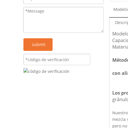
Modelo
Descri
Modelo
Capaci
submit
Materia
Método
con al
Los pr
gránul
Nuestro 
mezcla s
pero no 