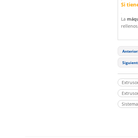
Si tie
La
máqu
relleno
Anterior
Siguient
Extruso
Extrusor
Sistema