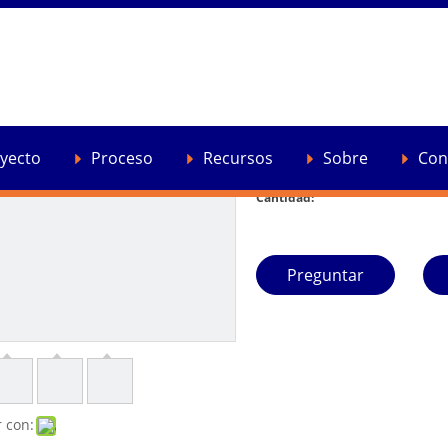
Extrusora de compuesto
PP de alta capacidad
Modelo de máquina: TSE-95
Capacidad: 1000-1200kg/h
yecto
Proceso
Recursos
Sobre
Con
Material: PP + fibra de vidrio
Cantidad:
Preguntar
 con: