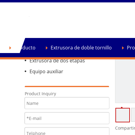
Producto
Extrusora de doble tornillo
Producto
Extrusora de doble tornillo
Pro
Extrusora de reciclaje de plástico
Extrusora de dos etapas
Equipo auxiliar
Product Inquiry
Compartir