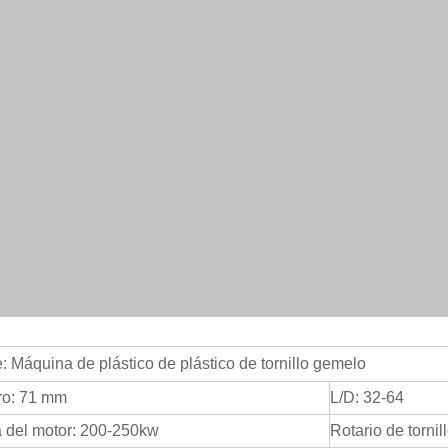
 Máquina de plástico de plástico de tornillo gemelo
ro: 71 mm
L/D: 32-64
 del motor: 200-250kw
Rotario de torni