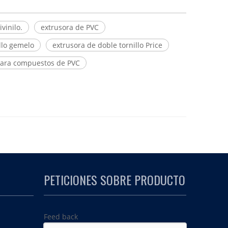
vinilo.
extrusora de PVC
llo gemelo
extrusora de doble tornillo Price
para compuestos de PVC
PETICIONES SOBRE PRODUCTO
Feed back