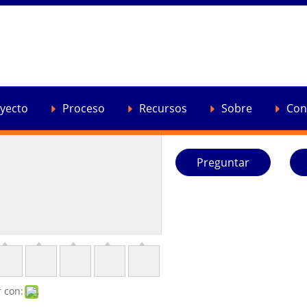
Extrusor de gránulos d
periwig
Extrusor de tornillo gemelo 
yecto
Proceso
Recursos
Sobre
Con
Cantidad:
Preguntar
 con: