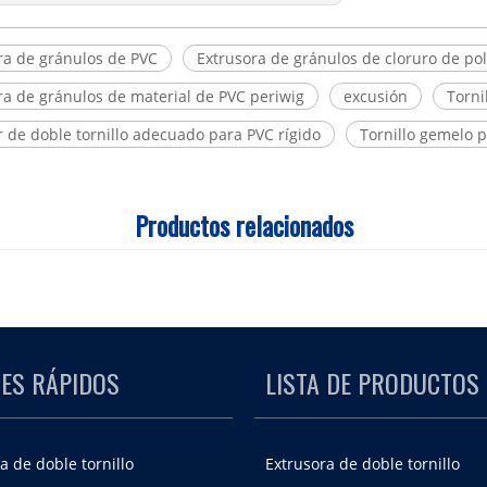
ra de gránulos de PVC
Extrusora de gránulos de cloruro de poli
ra de gránulos de material de PVC periwig
excusión
Torni
r de doble tornillo adecuado para PVC rígido
Tornillo gemelo 
Productos relacionados
ES RÁPIDOS
LISTA DE PRODUCTOS
a de doble tornillo
Extrusora de doble tornillo