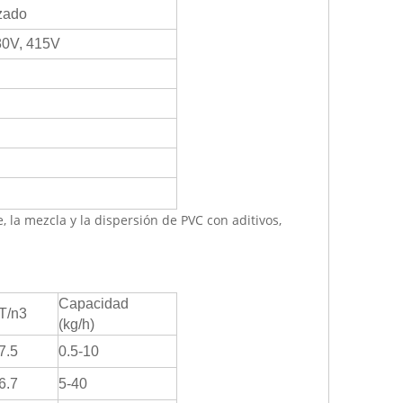
izado
380V, 415V
e, la mezcla y la dispersión de PVC con aditivos,
Capacidad
T/n3
(kg/h)
7.5
0.5-10
6.7
5-40