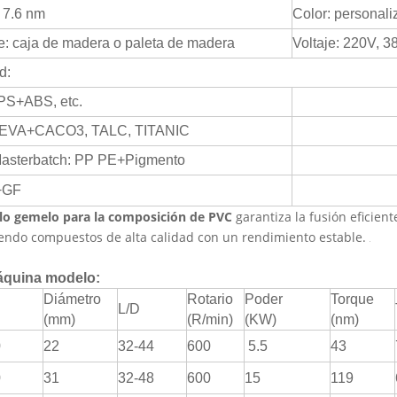
 7.6 nm
Color: personal
: caja de madera o paleta de madera
Voltaje: 220V, 
d:
PS+ABS, etc.
EVA+CACO3, TALC, TITANIC
Masterbatch: PP PE+Pigmento
+GF
llo gemelo para la composición de PVC
garantiza la fusión eficient
endo compuestos de alta calidad con un rendimiento estable.
áquina modelo:
Diámetro
Rotario
Poder
Torque
L/D
(mm)
(R/min)
(KW)
(nm)
0
22
32-44
600
5.5
43
0
31
32-48
600
15
119