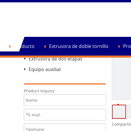
Producto
Extrusora de doble tornillo
Producto
Extrusora de doble tornillo
Pro
Extrusora de reciclaje de plástico
Extrusora de dos etapas
Equipo auxiliar
Product Inquiry
Compartir