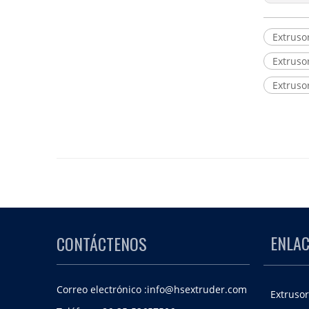
Extruso
Extruso
Extruso
ENLAC
CONTÁCTENOS
Correo electrónico :
info@hsextruder.com
Extrusor