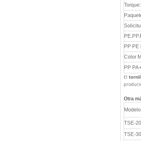
Torque:
Paquete
Solicitu
PE.PP.
PP PE 
Color 
PP PA
El
torni
produci
Otra m
Modelo
TSE-2
TSE-3