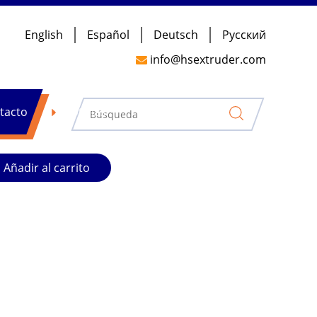
English
Español
Deutsch
Pусский
e cloruro de polivinilo / PVC para material
info@hsextruder.com

para gránulos de PVC para periwig.
tacto
Noticias
Añadir al carrito