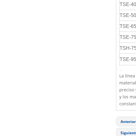
TSE-4
TSE-5
TSE-6
TSE-7
TSH-7
TSE-9
La líne
material
preciso 
y los ma
constan
Anterior
Siguient