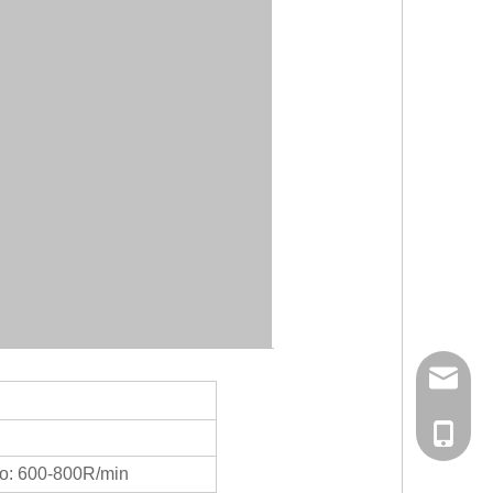
info@hs
+ 86-02
llo: 600-800R/min