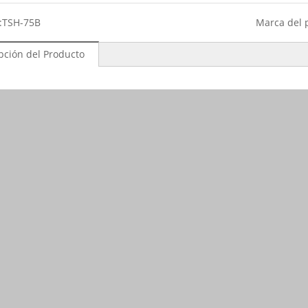
:
TSH-75B
Marca del 
pción del Producto