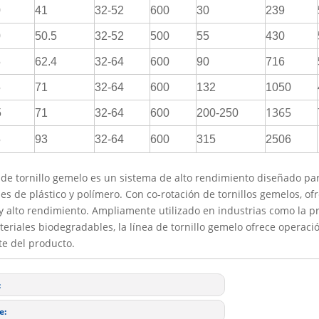
0
41
32-52
600
30
239
0
50.5
32-52
500
55
430
5
62.4
32-64
600
90
716
5
71
32-64
600
132
1050
1365
5
71
32-64
600
200-250
5
93
32-64
600
315
2506
a de tornillo gemelo es un sistema de alto rendimiento diseñado p
es de plástico y polímero. Con co-rotación de tornillos gemelos, of
y alto rendimiento. Ampliamente utilizado en industrias como la p
teriales biodegradables, la línea de tornillo gemelo ofrece operació
te del producto.
:
e: