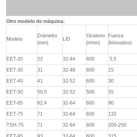
Otro modelo de máquina:
Diámetro
Giratorio
Fuerza
Modelo
L/D
(mm)
(r/min)
(kilovatios)
EET-20
22
32-44
600
5.5
EET-30
31
32-48
600
15
EET-40
41
32-52
600
30
EET-50
50.5
32-52
500
55
EET-65
62.4
32-64
600
90
EET-75
71
32-64
600
132
TSH-75
71
32-64
600
200-250
EET-95
93
32-64
600
315