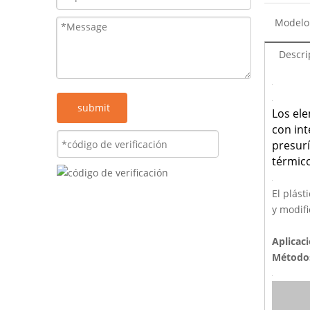
Modelo
Descri
submit
Los ele
con int
presurí
térmico
El plást
y modifi
Aplicac
Método