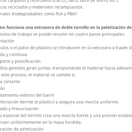
icos cargados y reforzados (CaCO₃, talco, fibra de vidrio, etc.)
icos reciclados y materiales recompuestos.
riales biodegradables como PLA y PBAT
mo funciona una extrusora de doble tornillo en la peletización de
roceso de trabajo se puede resumir en cuatro pasos principales:
ntación
ulos o el polvo de plástico se introducen en la extrusora a través 
da y continua.
porte y plastificación
illos gemelos giran juntos, transportando el material hacia adelant
este proceso, el material se somete a:
a cortante
ión
tamiento externo del barril
binación derrite el plástico y asegura una mezcla uniforme.
lado y Presurización
o especial del tornillo crea una mezcla fuerte y una presión establ
ersen uniformemente en la masa fundida.
ración de peletización