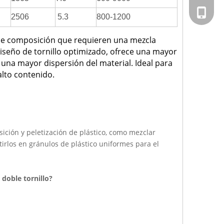
+ 86-02
2506
5.3
800-1200
s de composición que requieren una mezcla
diseño de tornillo optimizado, ofrece una mayor
una mayor dispersión del material. Ideal para
alto contenido.
sición y peletización de plástico, como mezclar
tirlos en gránulos de plástico uniformes para el
doble tornillo?