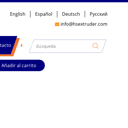
English
Español
Deutsch
Pусский
le tornillo TSE-95D de nuevo diseño
info@hsextruder.com

o Tornillo Tornillo Tornillo
 torque
tacto
Noticias
Añadir al carrito