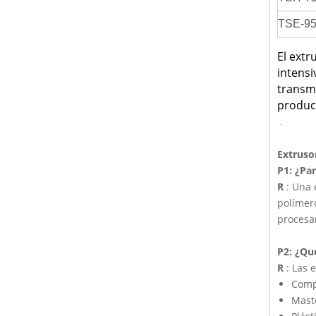
TSE-9
El extr
intensi
transmi
produci
Extruso
P1: ¿Par
R
: Una 
polímero
procesa
P2: ¿Qu
R
: Las 
Compu
Mast