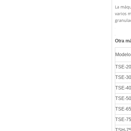
La máqui
varios m
granulac
Otra m
Modelo
TSE-2
TSE-3
TSE-4
TSE-5
TSE-6
TSE-7
TSH-7