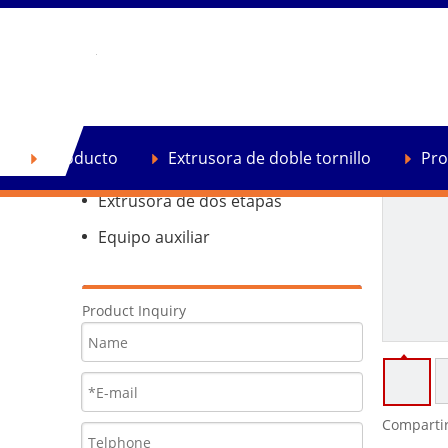
Producto
Extrusora de doble tornillo
Producto
Extrusora de doble tornillo
Pro
Extrusora de reciclaje de plástico
Extrusora de dos etapas
Equipo auxiliar
Product Inquiry
Compartir