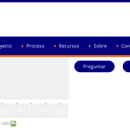
2022 Extrusora de dob
Alta producción TS-95D Model
con caja de cambios de alto
Cantidad:
yecto
Proceso
Recursos
Sobre
Con
Preguntar
 con: