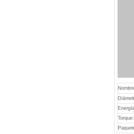
Nombre:
Diámet
Energía
Torque:
Paquete