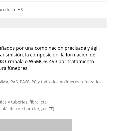
producto:
HS
señados por una combinación precisada y ágil,
 transmisión, la composición, la formación de
ero 38 Crmoala o W6MO5C4V3 por tratamiento
ura fúnebres.
PMMA, PA6, PA66, PC y todos los polímeros reforzados
as y tuberías, fibra, etc.
lástico de fibra larga (LFT).