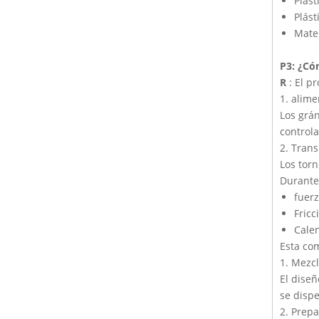
Plást
Plást
Mate
P3: ¿Có
R
: El p
1. alime
Los grán
controla
2. Trans
Los torn
Durante 
fuerz
Fricc
Calen
Esta com
1. Mezc
El diseñ
se disp
2. Prepa