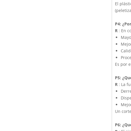
El plást
(peletiz
P4: ¿Por
R
: En c
Mayo
Mejor
Cali
Proce
Es por e
P5: ¿Qué
R
: La f
Derre
Dispe
Mejor
Un cort
P6: ¿Qu