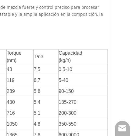
 de mezcla fuerte y control preciso para procesar
estable y la amplia aplicación en la composición, la
Torque
Capacidad
T/n3
(nm)
(kg/h)
43
7.5
0.5-10
119
6.7
5-40
239
5.8
90-150
430
5.4
135-270
716
5.1
200-300
1050
4.8
350-550
info@hs
1365
7.6
600-9000