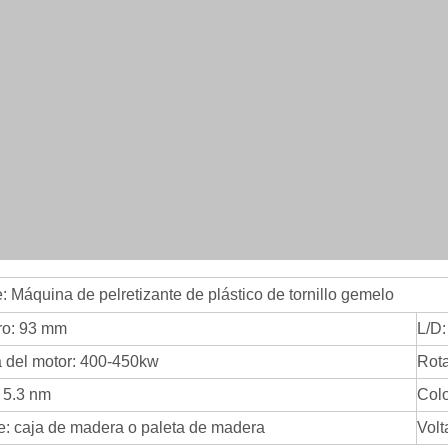
 Máquina de pelretizante de plástico de tornillo gemelo
ro: 93 mm
L/D:
 del motor: 400-450kw
Rota
 5.3 nm
Colo
: caja de madera o paleta de madera
Volt