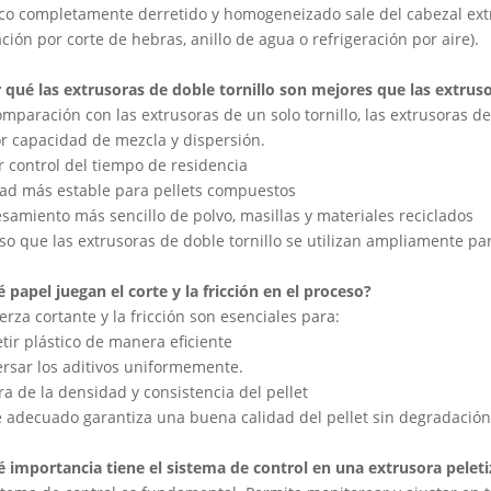
ico completamente derretido y homogeneizado sale del cabezal extr
ación por corte de hebras, anillo de agua o refrigeración por aire).
 qué las extrusoras de doble tornillo son mejores que las extrusor
omparación con las extrusoras de un solo tornillo, las extrusoras de
r capacidad de mezcla y dispersión.
 control del tiempo de residencia
dad más estable para pellets compuestos
samiento más sencillo de polvo, masillas y materiales reciclados
so que las extrusoras de doble tornillo se utilizan ampliamente pa
 papel juegan el corte y la fricción en el proceso?
uerza cortante y la fricción son esenciales para:
tir plástico de manera eficiente
rsar los aditivos uniformemente.
a de la densidad y consistencia del pellet
e adecuado garantiza una buena calidad del pellet sin degradación 
é importancia tiene el sistema de control en una extrusora peleti