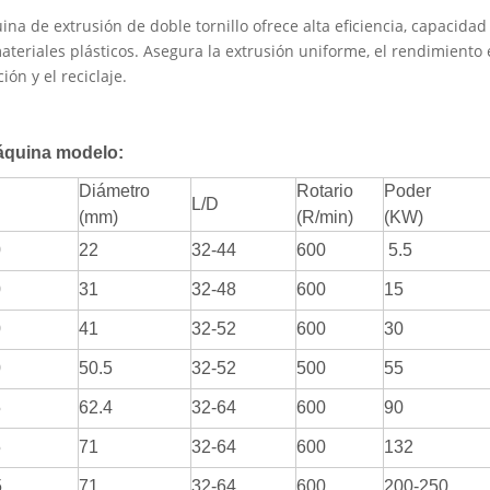
na de extrusión de doble tornillo ofrece alta eficiencia, capacidad
ateriales plásticos. Asegura la extrusión uniforme, el rendimiento 
ión y el reciclaje.
áquina modelo:
Diámetro
Rotario
Poder
L/D
(mm)
(R/min)
(KW)
0
22
32-44
600
5.5
0
31
32-48
600
15
0
41
32-52
600
30
0
50.5
32-52
500
55
5
62.4
32-64
600
90
5
71
32-64
600
132
5
71
32-64
600
200-250