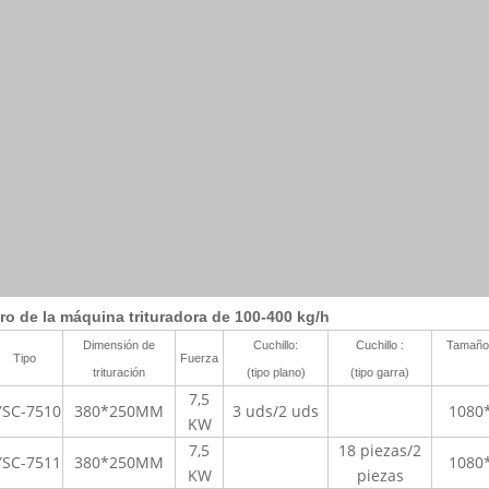
ro de la máquina trituradora de 100-400 kg/h
Dimensión de
Cuchillo:
Cuchillo
:
Tamaño 
Tipo
Fuerza
trituración
(tipo plano)
(tipo garra)
7,5
YSC-7510
380*250MM
3 uds/2 uds
1080
KW
7,5
18 piezas/2
YSC-7511
380*250MM
1080
KW
piezas