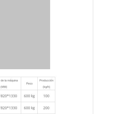
de la máquina
Producción
Peso
(MM)
(kg/h)
*820*1330
600 kg
100
*820*1330
600 kg
200