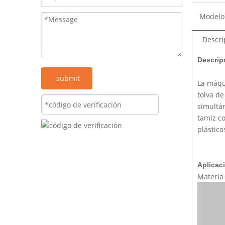
Modelo
Descri
Descrip
submit
La máqui
tolva de
simultá
tamiz co
plástica
Aplicac
Materia