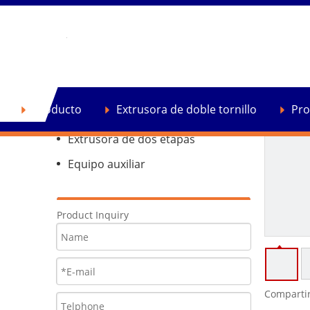
Producto
Extrusora de doble tornillo
Producto
Extrusora de doble tornillo
Pro
Extrusora de reciclaje de plástico
Extrusora de dos etapas
Equipo auxiliar
Product Inquiry
Compartir