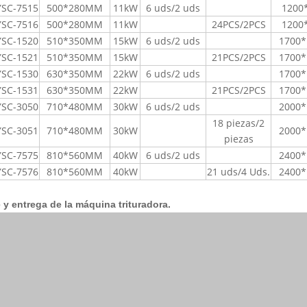
YSC-7515
500*280MM
11kW
6 uds/2 uds
1200
YSC-7516
500*280MM
11kW
24PCS/2PCS
1200
YSC-1520
510*350MM
15kW
6 uds/2 uds
1700*
YSC-1521
510*350MM
15kW
21PCS/2PCS
1700*
YSC-1530
630*350MM
22kW
6 uds/2 uds
1700*
YSC-1531
630*350MM
22kW
21PCS/2PCS
1700*
YSC-3050
710*480MM
30kW
6 uds/2 uds
2000*
18 piezas/2
YSC-3051
710*480MM
30kW
2000*
piezas
YSC-7575
810*560MM
40kW
6 uds/2 uds
2400*
YSC-7576
810*560MM
40kW
21 uds/4 Uds.
2400*
 y entrega de la máquina trituradora.