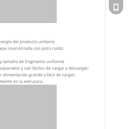
+ 86-02
nergía del producto unitario;
 capa insonorizada con poco ruido;
ón y tamaño de fragmento uniforme
 separados y son fáciles de cargar y descargar;
de alimentación grande y fácil de cargar;
amente en la extrusora.