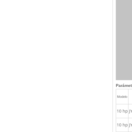
Parámet
Modelo
10 hp
J
10 hp
J