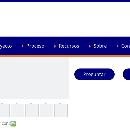
Máquina trituradora de
producción media y al
Podemos personalizar la má
satisfacer sus necesidades.
yecto
Proceso
Recursos
Sobre
Con
Cantidad:
Preguntar
 con: