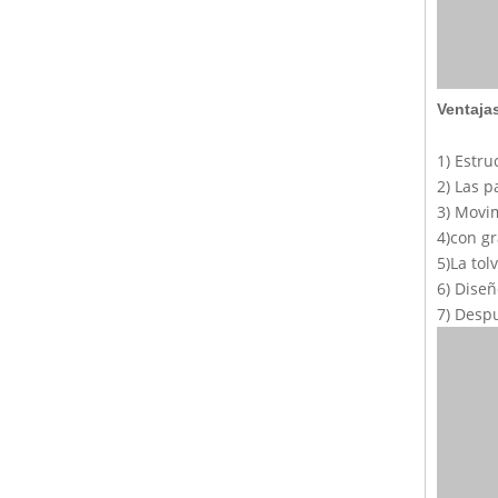
Ventajas
1) Estr
2) Las p
3) Movi
4)con gr
5)La tol
6) Diseñ
7) Despu