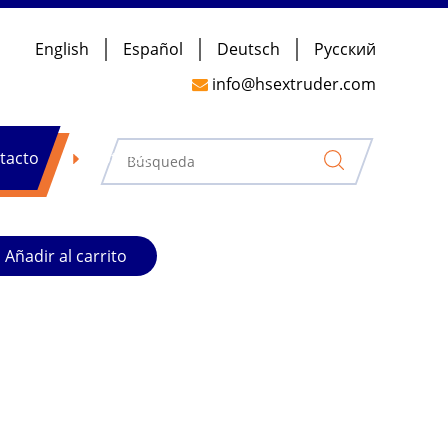
English
Español
Deutsch
Pусский
 reciclaje de plástico de 100-500 kg/h con
info@hsextruder.com

ta
quina trituradora de tamaño no estándar para
tacto
Noticias
Añadir al carrito