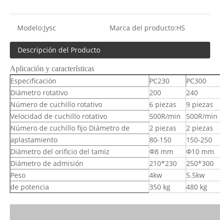
Modelo:
Jysc
Marca del producto:
HS
Descripción del Producto
Aplicación y características
Especificación
PC230
PC300
Diámetro rotativo
200
240
Número de cuchillo rotativo
6 piezas
9 piezas
Velocidad de cuchillo rotativo
500R/min
500R/min
Número de cuchillo fijo Diámetro de
2 piezas
2 piezas
aplastamiento
80-150
150-250
Diámetro del orificio del tamiz
Φ8 mm
Φ10 mm
Diámetro de admisión
210*230
250*300
Peso
4kw
5.5kw
de potencia
350 kg
480 kg