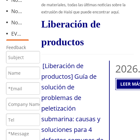
Noticias de productos
de materiales, todas las últimas noticias sobre la
Noticias de la compañía
extrusión de Haisi que puede encontrar aquí.
Liberación de
Noticias comerciales
EVENTOS DE EXPO
productos
Feedback
[
Liberación de
2026
productos
]
Guía de
LEER MÁ
solución de
problemas de
peletización
submarina: causas y
soluciones para 4