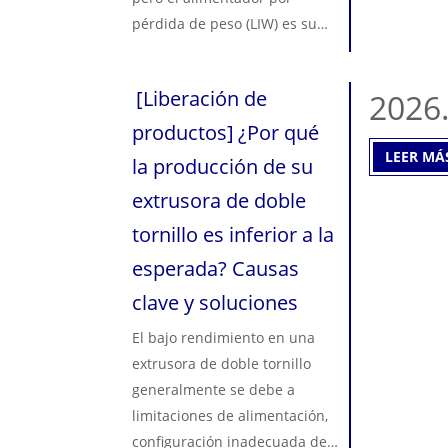
secretos internos para
pérdida de peso (LIW) es su
ayudarlo a optimizar sus
socio indispensable. Con las
líneas de compuestos, reducir
extrusoras modernas que
[
Liberación de
2026
el tiempo de inactividad y
funcionan a velocidades
maximizar la rentabilidad
extremas (600 a 1000 rpm), los
productos
]
¿Por qué
general.
tiempos de residencia del
LEER MÁ
la producción de su
polímero se han reducido a
extrusora de doble
apenas 1 a 1,5 segundos. A
tornillo es inferior a la
estas velocidades, incluso una
fluctuación de alimentación de
esperada? Causas
una fracción de segundo
clave y soluciones
puede provocar picos de par
del motor y paradas
El bajo rendimiento en una
catastróficas de la línea. Esta
extrusora de doble tornillo
guía desacredita los 10 mitos
generalmente se debe a
más peligrosos que rodean los
limitaciones de alimentación,
sistemas de alimentación por
configuración inadecuada del