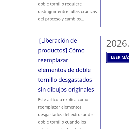
doble tornillo requiere
distinguir entre fallas crónicas
del proceso y cambios
variables transitorios. Los
problemas crónicos, como la
[
Liberación de
2026
inundación constante de los
respiraderos o la rotura de
productos
]
Cómo
cordones, suelen indicar un
LEER MÁ
reemplazar
desgaste severo de los
elementos de doble
tornillos o diseños de perfiles
tornillo desgastados
de tornillos defectuosos, que
requieren reemplazo de
sin dibujos originales
hardware. Los problemas
Este artículo explica cómo
transitorios exigen una
reemplazar elementos
auditoría sistemática del
desgastados del extrusor de
conjunto del tornillo, la
doble tornillo cuando los
calibración del alimentador y