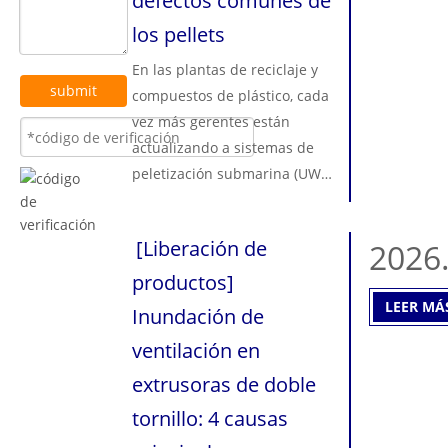
defectos comunes de
los pellets
En las plantas de reciclaje y
submit
compuestos de plástico, cada
vez más gerentes están
actualizando a sistemas de
peletización submarina (UWP)
para lograr esos gránulos
perfectamente esféricos y de
[
Liberación de
2026
apariencia premium. Sin
embargo, los peletizadores
productos
]
submarinos no son máquinas
LEER MÁ
Inundación de
mágicas 'plug-and-play'. Son
ventilación en
sistemas muy precisos y
extrusoras de doble
sensibles con una curva de
aprendizaje pronunciada. Si
tornillo: 4 causas
se compran a ciegas, se