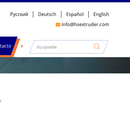
Pусский
Deutsch
Español
English
info@hsextruder.com

tacto
Noticias
o