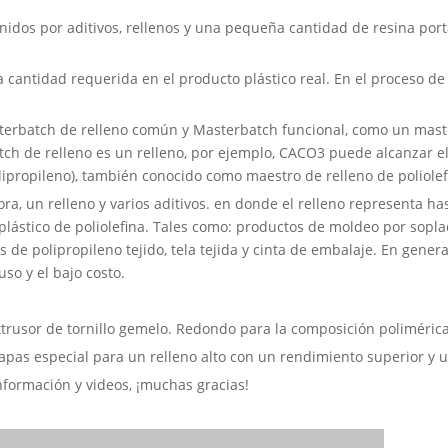
enidos por aditivos, rellenos y una pequeña cantidad de resina por
la cantidad requerida en el producto plástico real. En el proceso d
erbatch de relleno común y Masterbatch funcional, como un master
h de relleno es un relleno, por ejemplo, CACO3 puede alcanzar el 
olipropileno), también conocido como maestro de relleno de poliolef
a, un relleno y varios aditivos. en donde el relleno representa h
plástico de poliolefina. Tales como: productos de moldeo por sopl
as de polipropileno tejido, tela tejida y cinta de embalaje. En genera
so y el bajo costo.
trusor de tornillo gemelo. Redondo para la composición polimérica
apas especial para un relleno alto con un rendimiento superior y 
formación y videos, ¡muchas gracias!