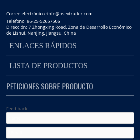
Correo electrónico :
info@hsextruder.com
Teléfono: 86-25-52657506
Dirección: 7 Zhongxing Road, Zona de Desarrollo Económico
Criba vibratoria con silo.
de Lishui, Nanjing, Jiangsu, China
Máquina auxiliar en línea de extrusión de plástico.
Cualquier interés no dude en contactarnos.
ENLACES RÁPIDOS
【Submarino】 Sistema de peletización
LISTA DE PRODUCTOS
subacuática sin extrusora de doble husillo
PETICIONES SOBRE PRODUCTO
Feed back