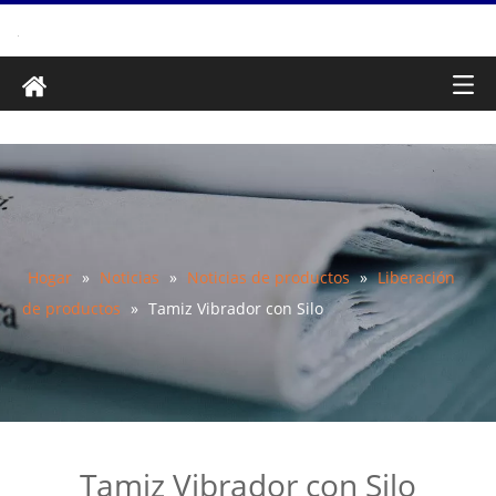
Hogar
»
Noticias
»
Noticias de productos
»
Liberación
de productos
»
Tamiz Vibrador con Silo
Tamiz Vibrador con Silo