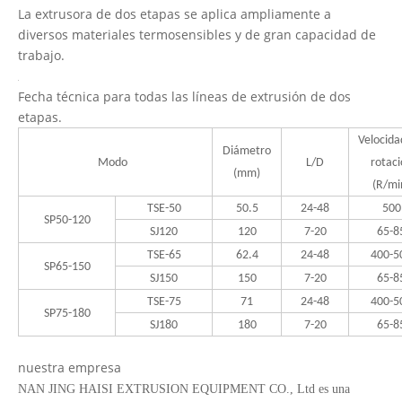
La extrusora de dos etapas se aplica ampliamente a
diversos materiales termosensibles y de gran capacidad de
trabajo.
Fecha técnica para todas las líneas de extrusión de dos
etapas.
Velocid
Diámetro
Modo
L/D
rotaci
(mm)
(R/mi
TSE-50
50.5
24-48
500
SP50-120
SJ120
120
7-20
65-8
TSE-65
62.4
24-48
400-5
SP65-150
SJ150
150
7-20
65-8
TSE-75
71
24-48
400-5
SP75-180
SJ180
180
7-20
65-8
nuestra empresa
NAN JING HAISI EXTRUSION EQUIPMENT CO., Ltd es una