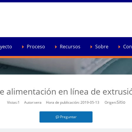
ción de productos
»
Plataforma de alimentación en línea de extru
yecto
Proceso
Recursos
Sobre
Con
e alimentación en línea de extrusió
Sitio
Vistas:
1
Autor:vera Hora de publicación: 2019-05-13 Origen:
Preguntar