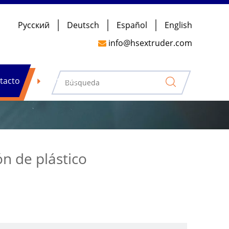
Pусский
Deutsch
Español
English
info@hsextruder.com

sión de plástico
tacto
Noticias
n de plástico