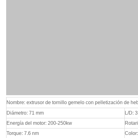
Nombre: extrusor de tornillo gemelo con pelletización de h
Diámetro: 71 mm
L/D: 
Energía del motor: 200-250kw
Rotari
Torque: 7.6 nm
Color