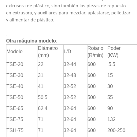
extrusora de plástico, sino también las piezas de repuesto
en extrusora, y auxiliares para mezclar, aplastarse, pelletizar
y alimentar de plástico.
Otra máquina modelo:
Diámetro
Rotario
Poder
Modelo
L/D
(mm)
(R/min)
(KW)
TSE-20
22
32-44
600
5.5
TSE-30
31
32-48
600
15
TSE-40
41
32-52
600
30
TSE-50
50.5
32-52
500
55
TSE-65
62.4
32-64
600
90
TSE-75
71
32-64
600
132
TSH-75
71
32-64
600
200-250