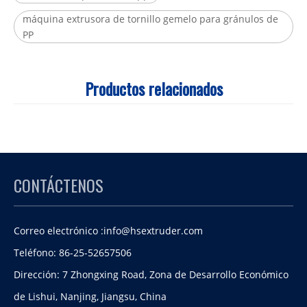
máquina extrusora de tornillo gemelo para gránulos de
PP
Productos relacionados
CONTÁCTENOS
Correo electrónico :
info@hsextruder.com
Teléfono: 86-25-52657506
Dirección: 7 Zhongxing Road, Zona de Desarrollo Económico
de Lishui, Nanjing, Jiangsu, China