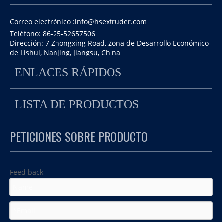
Correo electrónico :
info@hsextruder.com
Teléfono: 86-25-52657506
Dirección: 7 Zhongxing Road, Zona de Desarrollo Económico
de Lishui, Nanjing, Jiangsu, China
ENLACES RÁPIDOS
【BUENAS NOTICIAS】
2017 Nuevo producto TSH-75B Extrusora de doble
LISTA DE PRODUCTOS
¡La extrusión de Haisi tiene caja de cambios a la venta (se
tornillo co-rotativa paralela
puede comprar por separado)!
PETICIONES SOBRE PRODUCTO
【B Tipo】 Tipo de troditiva para extrusora de doble tornillo
Feed back