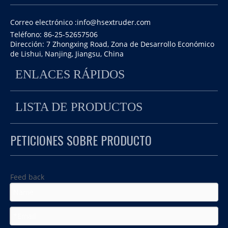
Correo electrónico :
info@hsextruder.com
Teléfono: 86-25-52657506
Dirección: 7 Zhongxing Road, Zona de Desarrollo Económico
de Lishui, Nanjing, Jiangsu, China
ENLACES RÁPIDOS
Máquina extrusora de doble tornillo de diseño
LISTA DE PRODUCTOS
Máquina de extrusora de twin de fabricación de alimentos
especial para hacer golosinas para perros
para perros
Diferentes del pasado, suministramos un sistema de pelletismo de
PETICIONES SOBRE PRODUCTO
refrigeración por aire para nuestro cliente que realiza el cliente, lo que
verificó que este sistema también puede hacerlo bien.
Feed back