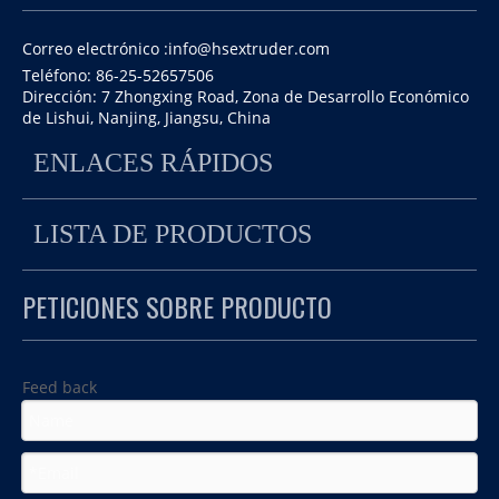
Correo electrónico :
info@hsextruder.com
Teléfono: 86-25-52657506
Dirección: 7 Zhongxing Road, Zona de Desarrollo Económico
de Lishui, Nanjing, Jiangsu, China
ENLACES RÁPIDOS
Extrusora de alimentación de doble tornillo TSE-
LISTA DE PRODUCTOS
75 para perros
Estuches de madera para la extrusora de
alimentos para mascotas a los Estados Unidos.
PETICIONES SOBRE PRODUCTO
Feed back
Pegando marcas de envío en las cajas de madera.