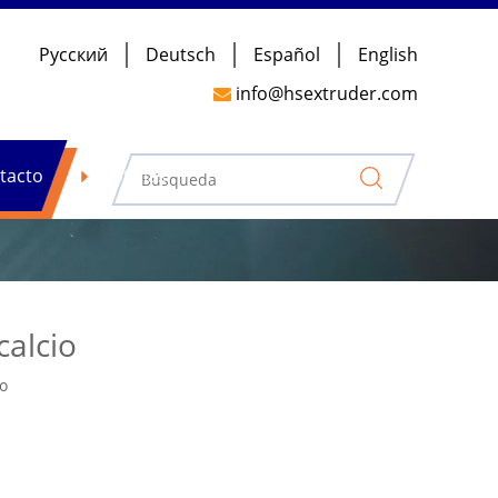
Pусский
Deutsch
Español
English
info@hsextruder.com

tacto
Noticias
alcio
io