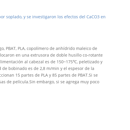
 soplado, y se investigaron los efectos del CaCO3 en
go, PBAT, PLA, copolímero de anhídrido maleico de
locaron en una extrusora de doble husillo co-rotante
 alimentación al cabezal es de 150~175℃, peletizado y
d de bobinado es de 2,8 m/min y el espesor de la
cionan 15 partes de PLA y 85 partes de PBAT.Si se
sas de película.Sin embargo, si se agrega muy poco