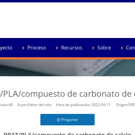
ucción al material
»
PBAT/PLA/compuesto de carbonato de calcio
yecto
Proceso
Recursos
Sobre
Con
/PLA/compuesto de carbonato de c
Sit
istas:
60
Autor:Editor del sitio Hora de publicación: 2022-04-11 Origen:
Preguntar
PBAT/PLA/compuesto de carbonato de calcio