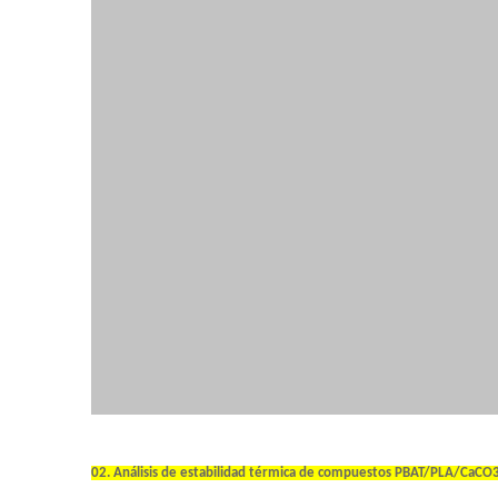
02. Análisis de estabilidad térmica de compuestos PBAT/PLA/CaCO