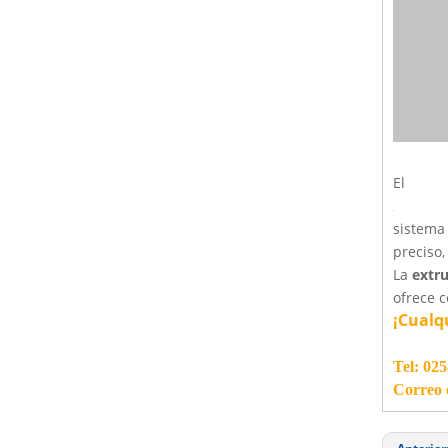
El
sistem
preciso,
La
extru
ofrece c
¡Cualq
Tel: 02
Correo 