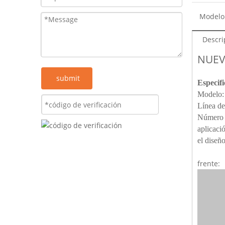
Modelo
Descri
NUEV
submit
Especifi
Modelo:
Línea de
Número d
aplicaci
el diseño
frente: