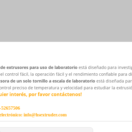
a
de extrusores para uso de laboratorio
está diseñado para investi
 el control fácil, la operación fácil y el rendimiento confiable para
sora de un solo tornillo a escala de laboratorio
está diseñada par
ontrol preciso de temperatura y velocidad para estudiar la extrusi
uier interés, por favor contáctenos!
5-52657506
electrónico: info@hsextruder.com