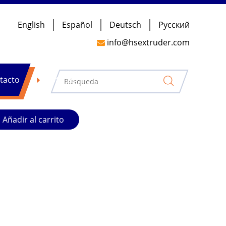
English
Español
Deutsch
Pусский
ORA DEL LAB MINI TORNILLO SINGUNA
info@hsextruder.com

ersonalizado para uso de laboratorio.
tacto
Noticias
Añadir al carrito