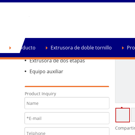
Producto
Extrusora de doble tornillo
Producto
Extrusora de doble tornillo
Pro
Extrusora de reciclaje de plástico
Extrusora de dos etapas
Equipo auxiliar
Product Inquiry
Compartir