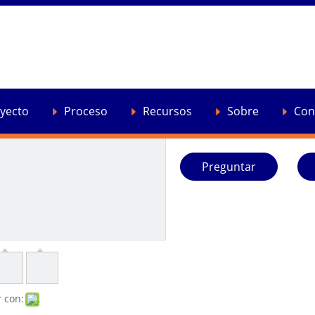
NUEVA ESCALA DE LAB
Extrusor de tornillo único p
yecto
Proceso
Recursos
Sobre
Con
Cantidad:
Preguntar
 con: