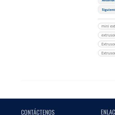
Anterior
Siguient
mini ex
extrusor
Extrusor
Extrusor
ENLAC
CONTÁCTENOS