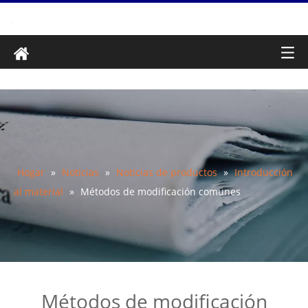
Hogar
»
Noticias
»
Noticias de productos
»
Introducción
al material
»
Métodos de modificación comunes
Métodos de modificación