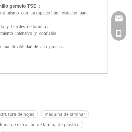
nillo gemelo TSE :
 a sí mismo con un espacio libre
estrecho para
info@hs
 y barriles de tornillo .
+ 86-02
amiento intensivo y confiable
 una flexibilidad de alta proceso
.
xtrusora de hojas
máquina de laminar
línea de extrusión de lámina de plástico