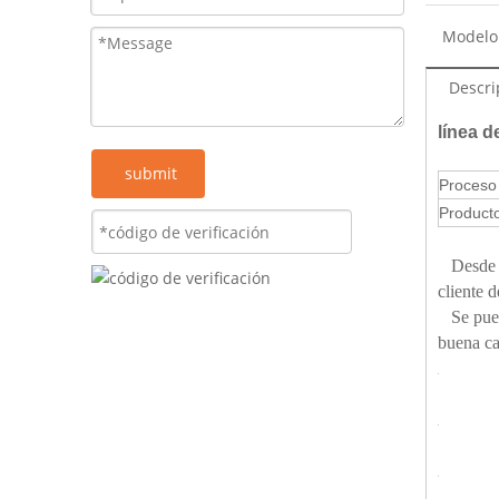
Modelo
Descri
línea d
submit
Proceso
Product
Desde 
cliente d
Se pue
buena ca