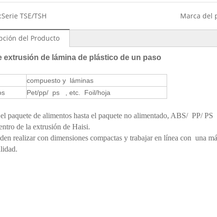
:
Serie TSE/TSH
Marca del 
pción del Producto
e extrusión de lámina de plástico de un paso
compuesto y láminas
os
Pet/pp/ ps , etc. Foil/hoja
el paquete de alimentos hasta el paquete no alimentado, ABS/ PP/ PS se
entro de la extrusión de Haisi.
den realizar con dimensiones compactas y trabajar en línea con una m
lidad.