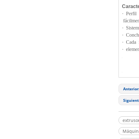
Caracte
· Perfil
fácilmen
· Sistem
· Concha
· Cada 
· elemen
Anterior
Siguient
extruso
Máquina