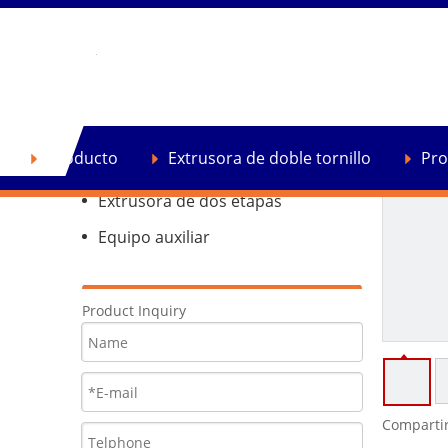
Producto
Extrusora de doble tornillo
Producto
Extrusora de doble tornillo
Pro
Extrusora de reciclaje de plástico
Extrusora de dos etapas
Equipo auxiliar
Product Inquiry
Compartir