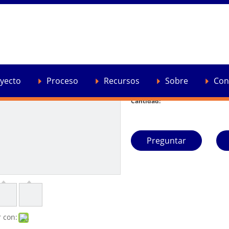
Máquina extrusora de l
Desde el paquete de aliment
fabrican para cumplir con to
yecto
Proceso
Recursos
Sobre
Con
de Haisi.
Cantidad:
Preguntar
 con: