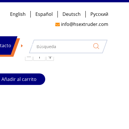
English
Español
Deutsch
Pусский
ámina de plástico TSE-75 con alta salida
info@hsextruder.com

os hasta el paquete no alimentado, ABS/ PP/ PS se
dos los requisitos del cliente dentro de la extrusión
tacto
Noticias
Añadir al carrito