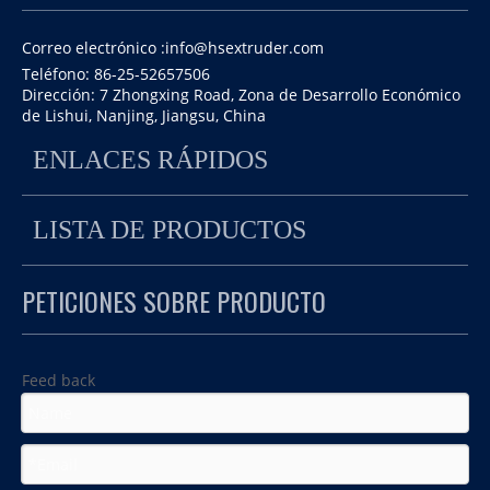
Correo electrónico :
info@hsextruder.com
Teléfono: 86-25-52657506
Dirección: 7 Zhongxing Road, Zona de Desarrollo Económico
de Lishui, Nanjing, Jiangsu, China
ENLACES RÁPIDOS
【Submarino】 Sistema de peletización
LISTA DE PRODUCTOS
La extrusión de Nanjing Haisi intentó ejecutar una línea de
subacuática sin extrusora de doble husillo
granulación de pelletismo submarina hace varios días.
La materia prima es LDPE. La salida puede ser de hasta
PETICIONES SOBRE PRODUCTO
600kg / h.
Feed back