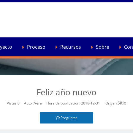
e cuenta
»
Feliz año nuevo
yecto
Proceso
Recursos
Sobre
Con
Feliz año nuevo
Sitio
Vistas:
0
Autor:Vera Hora de publicación: 2018-12-31 Origen:
Preguntar