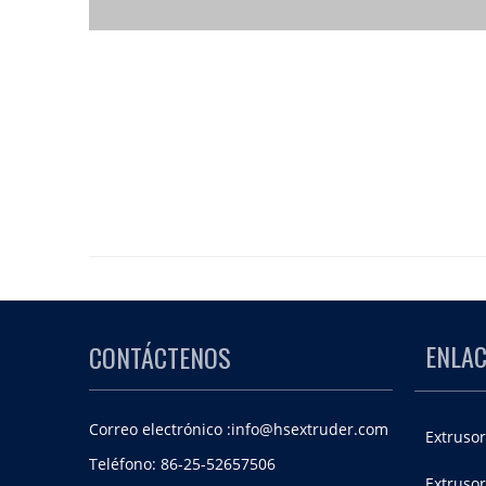
ENLAC
CONTÁCTENOS
Correo electrónico :
info@hsextruder.com
Extrusor
Teléfono: 86-25-52657506
Extrusor