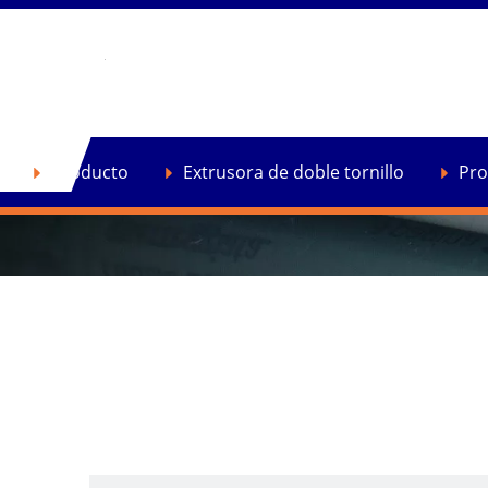
Hogar
»
Noticias
»
Noticias de la compañía
»
dars
Producto
Extrusora de doble tornillo
Pro