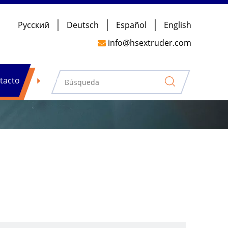
Pусский
Deutsch
Español
English
info@hsextruder.com

tacto
Noticias