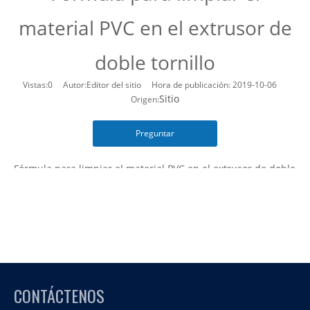
material PVC en el extrusor de
doble tornillo
Vistas:
0
Autor:Editor del sitio Hora de publicación: 2019-10-06
Sitio
Origen:
Preguntar
Fórmula para limpiar el material PVC en el extrusor de doble
tornillo
En general, es un estabilizador multifuncional, ácido
esteárico y parafina. Se agrega en 1 vez de acuerdo con la
producción normal de materiales pequeños. 100kg PVC,
ácido esteárico 1.5kg, parafina cera 1.8kg, estabilizador 2kg
CONTÁCTENOS