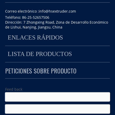
Correo electrónico :
info@hsextruder.com
Teléfono: 86-25-52657506
Dirección: 7 Zhongxing Road, Zona de Desarrollo Económico
de Lishui, Nanjing, Jiangsu, China
ENLACES RÁPIDOS
NUEVA extrusora de doble husillo compuesto de
LISTA DE PRODUCTOS
plástico TSE-75 para peletización
Material: PP Gránulos para ingeniero de plástico.
PETICIONES SOBRE PRODUCTO
Sytema de corte: Sistema de pelletismo de hebra de agua
Feed back
Pellets muy pequeños, el diámetro de la pelota es de
alrededor de 0,8 mm.
Sistema de corte especial para cumplir la peletización fina.