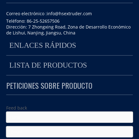
Correo electrónico :
info@hsextruder.com
Teléfono: 86-25-52657506
Dirección: 7 Zhongxing Road, Zona de Desarrollo Económico
de Lishui, Nanjing, Jiangsu, China
ENLACES RÁPIDOS
LISTA DE PRODUCTOS
Nanjing Haisi Extrusion Equipment Co., Ltd. Tiene un agente indio
PETICIONES SOBRE PRODUCTO
que puede proporcionar un mejor servicio, incluida la guía antes de las
ventas, el mantenimiento postventa y el precio competitivo.
Además, puede visitar más fábricas que usan nuestra máquina en la
Feed back
India. Es una buena noticia para los clientes que son inconvenientes
para venir a China.