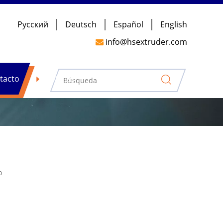
Pусский
Deutsch
Español
English
info@hsextruder.com

tacto
Noticias
o