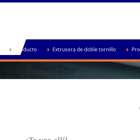
Hogar
»
Noticias
»
Noticias de la compañía
»
dars
Producto
Extrusora de doble tornillo
Pro