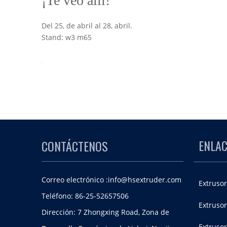
¡Te veo allí!
Del 25, de abril al 28, abril.
Stand: w3 m65
ENLAC
CONTÁCTENOS
Correo electrónico :
info@hsextruder.com
Extrusor
Teléfono: 86-25-52657506
Extrusor
Dirección: 7 Zhongxing Road, Zona de
Extruso