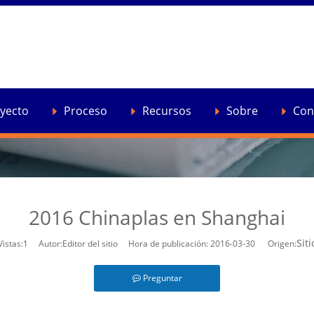
e cuenta
»
2016 Chinaplas en Shanghai
yecto
Proceso
Recursos
Sobre
Con
2016 Chinaplas en Shanghai
Siti
Vistas:
1
Autor:Editor del sitio Hora de publicación: 2016-03-30 Origen:
Preguntar