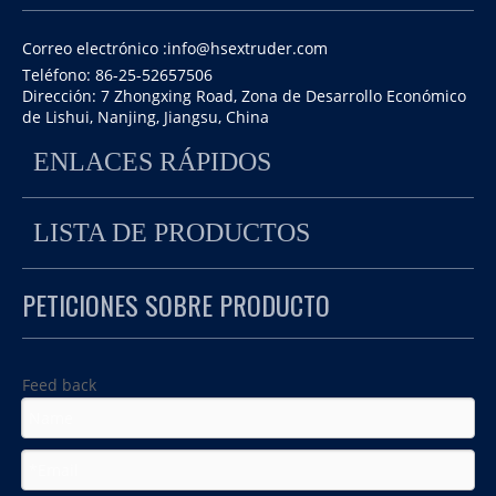
Correo electrónico :
info@hsextruder.com
Teléfono: 86-25-52657506
Dirección: 7 Zhongxing Road, Zona de Desarrollo Económico
de Lishui, Nanjing, Jiangsu, China
ENLACES RÁPIDOS
2017 Nuevo producto TSH-75B Extrusora de doble
LISTA DE PRODUCTOS
tornillo co-rotativa paralela
PETICIONES SOBRE PRODUCTO
Feed back